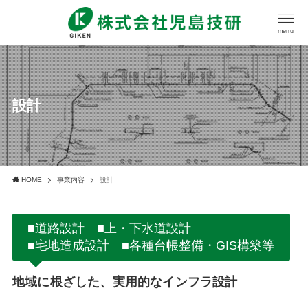
menu
設計
HOME
事業内容
設計
■道路設計 ■上・下水道設計
■宅地造成設計 ■各種台帳整備・GIS構築等
地域に根ざした、実用的なインフラ設計